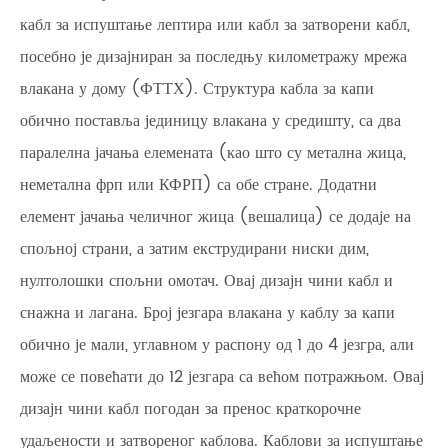
кабл за испуштање лептира или кабл за затворени кабл,
посебно је дизајниран за последњу километражу мрежа
влакана у дому (ФТТХ). Структура кабла за капи
обично поставља јединицу влакана у средишту, са два
паралелна јачања елемената (као што су метална жица,
неметална фрп или КФРП) са обе стране. Додатни
елемент јачања челичног жица (вешалица) се додаје на
спољној страни, а затим екструдирани ниски дим,
нултолошки спољни омотач. Овај дизајн чини кабл и
снажна и лагана. Број језгара влакана у каблу за капи
обично је мали, углавном у распону од 1 до 4 језгра, али
може се повећати до 12 језгара са већом потражњом. Овај
дизајн чини кабл погодан за пренос краткорочне
удаљености и затвореног каблова. Каблови за испуштање