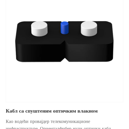
Кабл са спуштеним оптичким влакном
Као водећи провајдер телекомуникационе
инфраструктуре, Ориенталфибер нуди оптички кабл