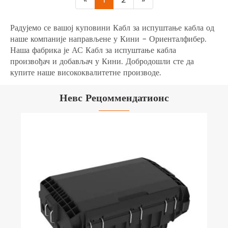
Радујемо се вашој куповини Кабл за испуштање кабла од
наше компаније направљене у Кини - Ориенталфибер.
Наша фабрика је АС Кабл за испуштање кабла
произвођач и добављач у Кини. Добродошли сте да
купите наше висококвалитетне производе.
Невс Рецоммендатионс
Како инсталирати Фттх невидљиви оптички
кабл?
Погледај још >>