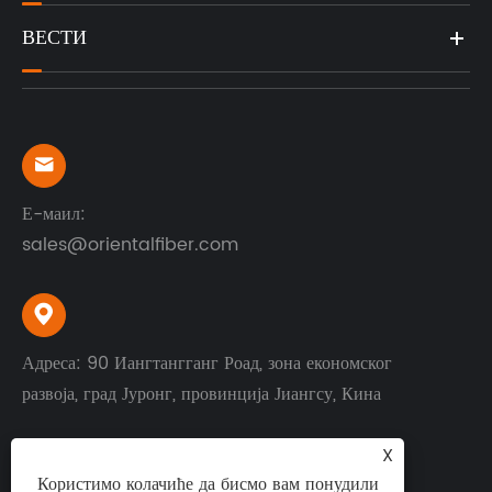
ВЕСТИ

Е-маил:
sales@orientalfiber.com

Адреса: 90 Иангтангганг Роад, зона економског
развоја, град Јуронг, провинција Јиангсу, Кина
X
Користимо колачиће да бисмо вам понудили