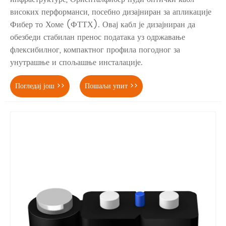
високих перформанси, посебно дизајниран за апликације
Фибер то Хоме (ФТТХ). Овај кабл је дизајниран да
обезбеди стабилан пренос података уз одржавање
флексибилног, компактног профила погодног за
унутрашње и спољашње инсталације.
Погледај још >>
Пошаљи упит >>