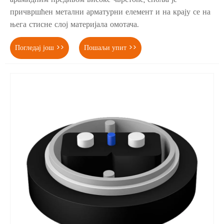
причвршћен метални арматурни елемент и на крају се на
њега стисне слој материјала омотача.
Погледај још >>
Пошаљи упит >>