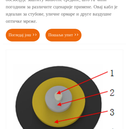
погодним за различите сценарије примене. Овај кабл је
идеалан за стубове, уличне ормаре и друге ваздушне
оптичке мреже.
Погледај још >>
Пошаљи упит >>