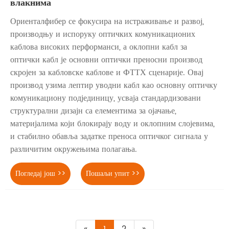
влакнима
Ориенталфибер се фокусира на истраживање и развој,
производњу и испоруку оптичких комуникационих
каблова високих перформанси, а оклопни кабл за
оптички кабл је основни оптички преносни производ
скројен за кабловске каблове и ФТТХ сценарије. Овај
производ узима лептир уводни кабл као основну оптичку
комуникациону подјединицу, усваја стандардизовани
структурални дизајн са елементима за ојачање,
материјалима који блокирају воду и оклопним слојевима,
и стабилно обавља задатке преноса оптичког сигнала у
различитим окружењима полагања.
Погледај још >>
Пошаљи упит >>
«
1
2
»