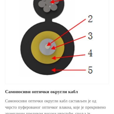
Самоносиви оптички округли кабл
Самоносиви оптички округли кабл састављен је од
чврсто пуферованог оптичког влакна, које је прекривено
арамидним предивом високе чврстоће, споља је