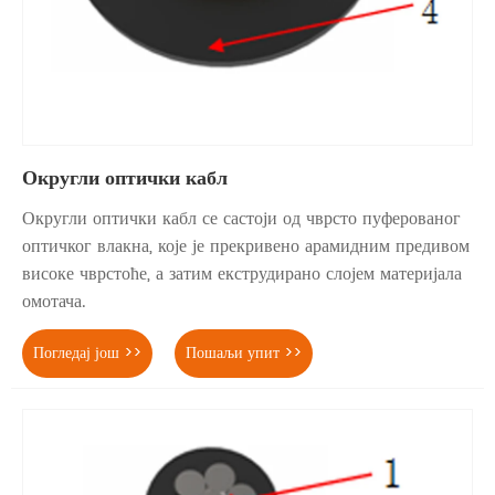
Округли оптички кабл
Округли оптички кабл се састоји од чврсто пуферованог
оптичког влакна, које је прекривено арамидним предивом
високе чврстоће, а затим екструдирано слојем материјала
омотача.
Погледај још >>
Пошаљи упит >>