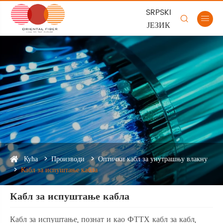
SRPSKI


ЈЕЗИК
Кућа
Производи
Оптички кабл за унутрашњу влакну
Кабл за испуштање кабла
Кабл за испуштање кабла
Кабл за испуштање, познат и као ФТТХ кабл за кабл,