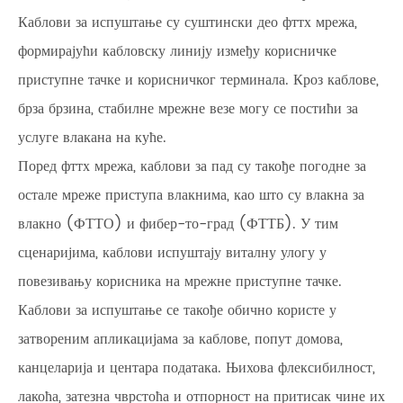
Каблови за испуштање су суштински део фттх мрежа,
формирајући кабловску линију између корисничке
приступне тачке и корисничког терминала. Кроз каблове,
брза брзина, стабилне мрежне везе могу се постићи за
услуге влакана на куће.
Поред фттх мрежа, каблови за пад су такође погодне за
остале мреже приступа влакнима, као што су влакна за
влакно (ФТТО) и фибер-то-град (ФТТБ). У тим
сценаријима, каблови испуштају виталну улогу у
повезивању корисника на мрежне приступне тачке.
Каблови за испуштање се такође обично користе у
затвореним апликацијама за каблове, попут домова,
канцеларија и центара података. Њихова флексибилност,
лакоћа, затезна чврстоћа и отпорност на притисак чине их