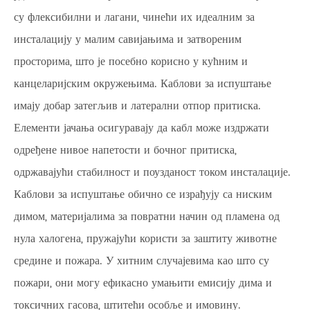
су флексибилни и лагани, чинећи их идеалним за
инсталацију у малим савијањима и затвореним
просторима, што је посебно корисно у кућним и
канцеларијским окружењима. Каблови за испуштање
имају добар затегљив и латерални отпор притиска.
Елементи јачања осигуравају да кабл може издржати
одређене нивое напетости и бочног притиска,
одржавајући стабилност и поузданост током инсталације.
Каблови за испуштање обично се израђују са ниским
димом, материјалима за повратни начин од пламена од
нула халогена, пружајући користи за заштиту животне
средине и пожара. У хитним случајевима као што су
пожари, они могу ефикасно умањити емисију дима и
токсичних гасова, штитећи особље и имовину.