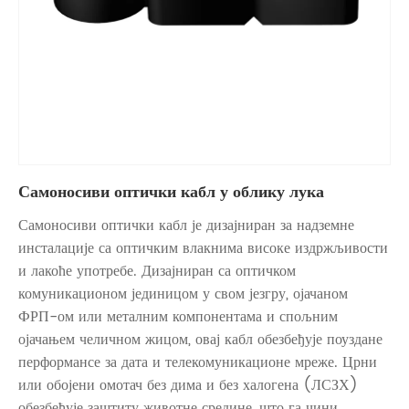
Самоносиви оптички кабл у облику лука
Самоносиви оптички кабл је дизајниран за надземне
инсталације са оптичким влакнима високе издржљивости
и лакоће употребе. Дизајниран са оптичком
комуникационом јединицом у свом језгру, ојачаном
ФРП-ом или металним компонентама и спољним
ојачањем челичном жицом, овај кабл обезбеђује поуздане
перформансе за дата и телекомуникационе мреже. Црни
или обојени омотач без дима и без халогена (ЛСЗХ)
обезбеђује заштиту животне средине, што га чини