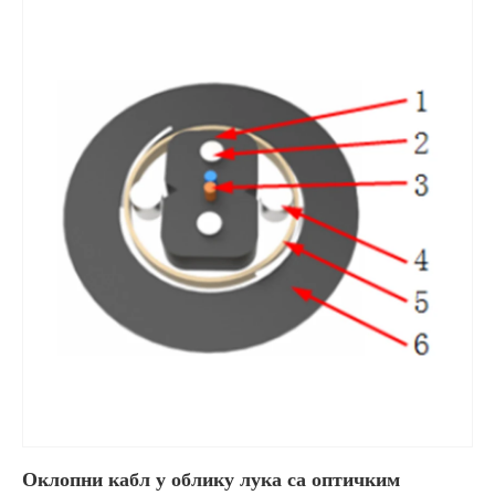
Оклопни кабл у облику лука са оптичким