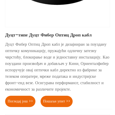
Дуцт-типе Дуцт Фибер Оптиц Дроп кабл
Дуцт Фибер Оптиц Дроп кабл је дизајниран за поуздану
оптичку комуникацију, пружајући одличну затезну
чврстоћу, блокирање воде и једноставну инсталацију. Као
поуздани произвођач и добављач у Кини, Ориенталфибер
испоручује овај оптички кабл директно из фабрике за
телеком оператере, мреже података и индустријске
фронт-енд везе. Осигурава перформансе, стабилност и
економичност за различите пројекте.
Погледај још >>
Пошаљи упит >>